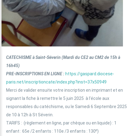
CATECHISME à Saint-Séverin
(
Mardi du CE2 au CM2 de 15h à
16h45)
PRE-INSCRIPTIONS EN LIGNE
:
https://gaspard.diocese-
paris.net/inscriptioncate/index.php?inst=37x50949
Merci de valider ensuite votre inscription en imprimant et en
signant la fiche à remettre le 5 juin 2025 à l’école aux
responsables du catéchisme, ou le Samedi 6 Septembre 2025
de 10 à 12h à St Séverin.
TARIFS : (règlement en ligne, par chèque ou en liquide) : 1
e
enfant : 65e /2 enfants : 110e /3 enfants : 130
)