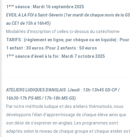
ère
1
séance
: Mardi 16 septembre 2025
EVEIL A LA FOI à Saint-Séverin
(1er mardi de chaque mois
de la
GS
au CE1 de 15h à 16h45)
Modalités d’inscription cf celles ci-dessus du catéchisme
TARIFS
: (
règlement en ligne, par chèque ou en liquide) : Pour
1 enfant : 30 euros /Pour 2 enfants : 50 euros
ère
1
séance d’éveil à la foi
: Mardi 7 octobre 2025
ATELIERS LUDIQUES D'ANGLAIS
(Jeudi : 13h-13h45 GS-CP /
16h30-17h PS-MS / 17h-18h MS-GS)
Par notre méthode ludique et des ateliers thématisés, nous
développons l'élan d'apprentissage de chaque élève ainsi que
son désir de s'exprimer en anglais. Les programmes sont
adaptés selon le niveau de chaque groupe et chaque atelier est