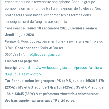
encadré par une intervenante anglophone. Chaque groupe
comporte un minimum de 6 et un maximum de 10 élèves. Nos
professeurs sont natifs, expérimentés et formés dans
l'enseignement de l'anglais aux enfants.
1ère séance
: Jeudi 18 septembre 2025 / Dernière séance :
Jeudi 11 juin 2026
Paiement :
Vous pouvez payer en ligne via notre site en 1 fois ou
3 fois.
Coordonnées :
Kathryn Baxter :
0601733174,
info@lebusanglais.com
Lien vers la page des
inscriptions
:
https://www.lebusanglais.com/product/ateliers-
du-jeudi-a-saint-victor/
Tarif annuel selon les groupes : PS et MS jeudi de 16h30 à 17h
(235€)
/
MS et GS jeudi de 17h à 18h (425€)
/
GS et CP jeudi de
13h à 13h45 (339€)
*Les paiements trimestriels nécessiteront
des frais supplémentaires entre 10 et 20 euros.