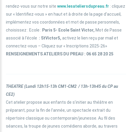
rendez-vous sur notre site
www.lesateliersdupreau.fr
: cliquez
sur « Identifiez-vous » en haut et à droite de la page d'accueil,
implémentez vos coordonnées et mot de passe personnels,
choisissez : Ecole :
Paris 5- Ecole Saint Victor,
Mot de Passe
associé à l'école
: StVictor5,
activez le lien reçu par mail et
connectez-vous – Cliquez sur « Inscriptions 2025-26»
RENSEIGNEMENTS ATELIERS DU PREAU : 06 65 28 20 25
THEATRE
(
Lundi 12h15-13h CM1-CM2 / 13h-13h45
du CP au
CE2
)
Cet atelier propose aux enfants de s’initier au théâtre en
préparant, pour la fin de l’année, un spectacle extrait du
répertoire classique ou contemporain/jeunesse. Au fil des
séances, la troupe de jeunes comédiens aborde, au travers